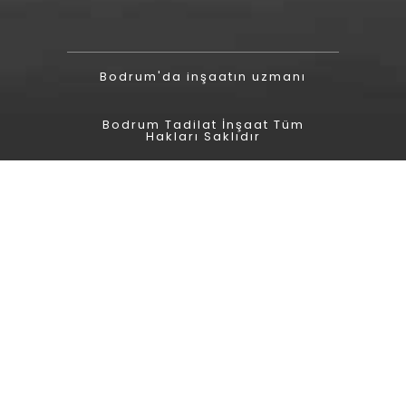
Bodrum'da inşaatın uzmanı
Bodrum Tadilat İnşaat Tüm
Hakları Saklıdır