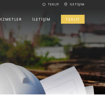
TEKLİF
İLETİŞİM
HİZMETLER
İLETİŞİM
TEKLİF