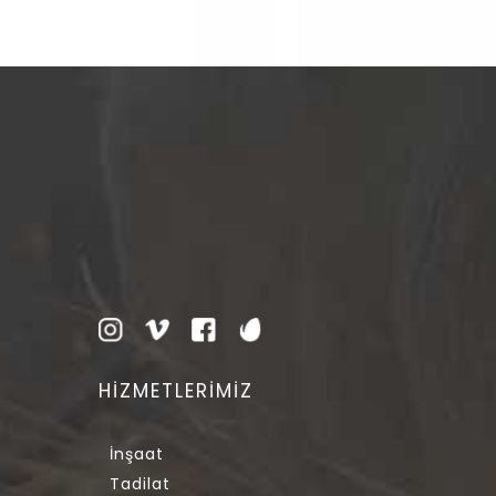
HİZMETLERİMİZ
İnşaat
Tadilat